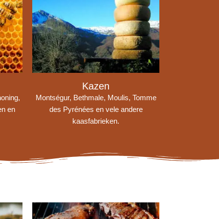
Kazen
honing,
Montségur, Bethmale, Moulis, Tomme
en en
des Pyrénées en vele andere
kaasfabrieken.