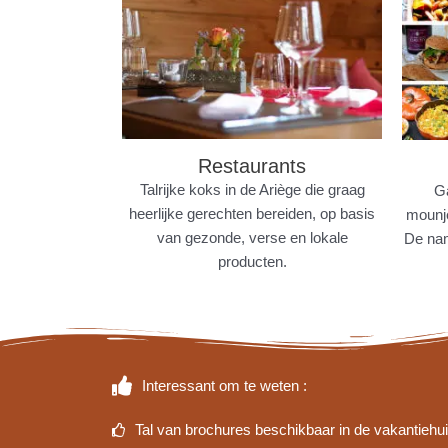
Restaurants
Talrijke koks in de Ariège die graag
Ga
heerlijke gerechten bereiden, op basis
mounje
van gezonde, verse en lokale
De nam
producten.
Interessant om te weten :
Tal van brochures beschikbaar in de vakantiehu