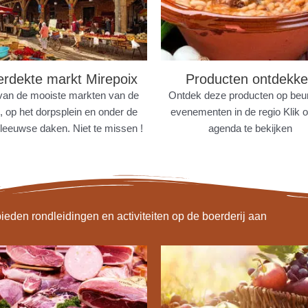
rdekte markt Mirepoix
Producten ontdekk
van de mooiste markten van de
Ontdek deze producten op beur
o, op het dorpsplein en onder de
evenementen in de regio Klik 
leeuwse daken. Niet te missen !
agenda te bekijken
eden rondleidingen en activiteiten op de boerderij aan