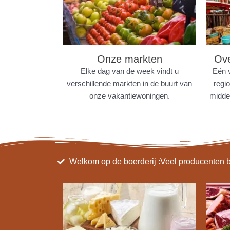
Onze markten
Ove
Elke dag van de week vindt u
Eén 
verschillende markten in de buurt van
regi
onze vakantiewoningen.
midde
Welkom op de boerderij :Veel producenten bi