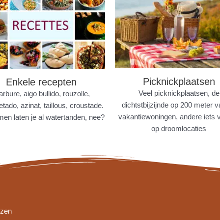
Picknickplaatsen
Enkele recepten
Veel picknickplaatsen, de
rbure, aigo bullido, rouzolle,
dichtstbijzijnde op 200 meter 
tado, azinat, taillous, croustade.
vakantiewoningen, andere iets v
en laten je al watertanden, nee?
op droomlocaties
izen