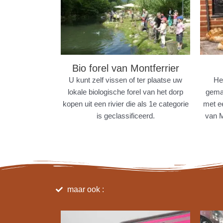
Bio forel van Montferrier
U kunt zelf vissen of ter plaatse uw
He
lokale biologische forel van het dorp
gemaa
kopen uit een rivier die als 1e categorie
met e
is geclassificeerd.
van 
maar ook :