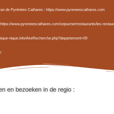
u van de Pyrénées Cathares : https://www.pyreneescathares.com
: https://www.pyreneescathares.com/sejourner/restaurants/les-restaur
w.pique-nique.info/AireRecherche.php?departement=09
/
ten en bezoeken in de regio :