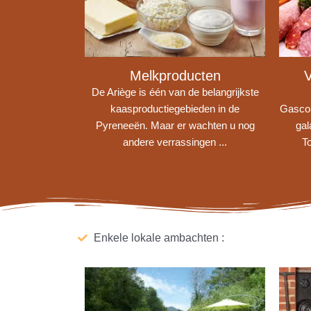
Melkproducten
V
De Ariège is één van de belangrijkste
kaasproductiegebieden in de
Gascon
Pyreneeën. Maar er wachten u nog
gal
andere verrassingen ...
To
Enkele lokale ambachten :