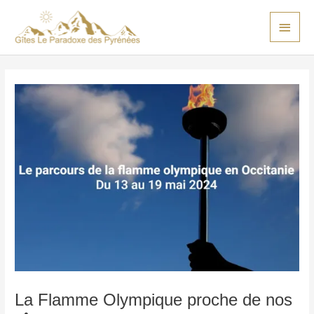
Aller
Men
au
princ
contenu
Navigation
des
articles
La Flamme Olympique proche de nos